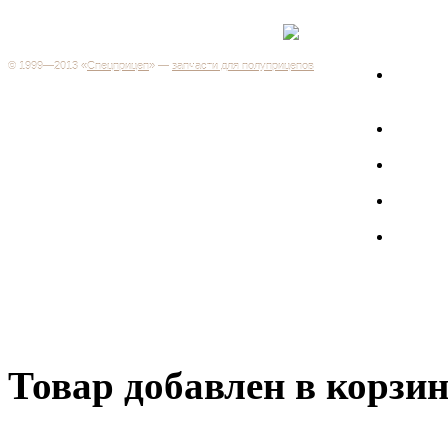
Каталог
+7 (499) 346-03-17
Москва
© 1999—2013 «
Спецприцеп
» —
запчасти для полуприцепов
Запчас
Система менеджмента качества сертифицирована на
грузов
соответствие требованиям ГОСТ Р ИСО 9001-2001
Регистрационный № РОСС RU.ИС06.К00106
Запрос
Добро пожаловать на наш интернет-магазин! Мы предлагаем
широкий ассортимент запчастей к полуприцепам и
Произв
грузовикам, прицепам и тралам по адекватным ценам.
Покупая у нас, вы можете быть уверены в качестве - ведь мы
работаем только с крупными и проверенными
Полуп
производителями.
Баки
Товар добавлен в корзи