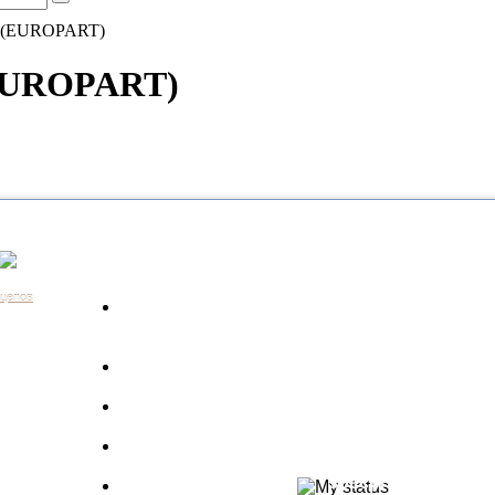
0 (EUROPART)
(EUROPART)
Каталог
Контакты:
+7 (812) 648-61-76
Санкт-Пе
ицепов
Запчасти для
+7 (343) 351-18-96
Екатери
а
грузовиков
+7 (383) 210-69-39
Новосиб
Запрос по VIN
+7 (863) 308-17-86
Ростов-н
длагаем
+7 (843) 249-00-43
Казань
Производители
.
+7 (3452) 55-12-42
Тюмень
 ведь мы
Полуприцепы
8 (800) 775-86-85
Набережн
specpricep77
Баки