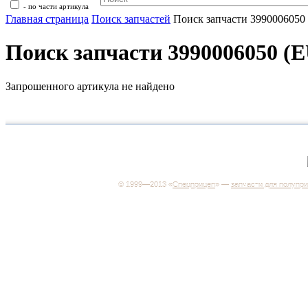
- по части артикула
Главная страница
Поиск запчастей
Поиск запчасти 399000605
Поиск запчасти 3990006050 
Запрошенного артикула не найдено
+7 (499) 346-03-17
Москва
© 1999—2013 «
Спецприцеп
» —
запчасти для полупр
Система менеджмента качества сертифицирована н
соответствие требованиям ГОСТ Р ИСО 9001-2001
Регистрационный № РОСС RU.ИС06.К00106
Добро пожаловать на наш интернет-магазин! Мы пре
широкий ассортимент запчастей к полуприцепам и
грузовикам, прицепам и тралам по адекватным ценам
Покупая у нас, вы можете быть уверены в качестве -
работаем только с крупными и проверенными
производителями.