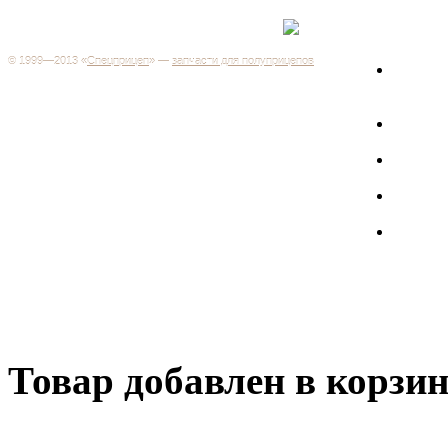
Каталог
+7 (499) 346-03-17
Москва
© 1999—2013 «
Спецприцеп
» —
запчасти для полуприцепов
Запчас
Система менеджмента качества сертифицирована на
грузов
соответствие требованиям ГОСТ Р ИСО 9001-2001
Регистрационный № РОСС RU.ИС06.К00106
Запрос
Добро пожаловать на наш интернет-магазин! Мы предлагаем
широкий ассортимент запчастей к полуприцепам и
Произв
грузовикам, прицепам и тралам по адекватным ценам.
Покупая у нас, вы можете быть уверены в качестве - ведь мы
работаем только с крупными и проверенными
Полуп
производителями.
Баки
Товар добавлен в корзи