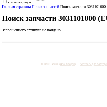
- по части артикула
Главная страница
Поиск запчастей
Поиск запчасти 303110100
Поиск запчасти 3031101000 
Запрошенного артикула не найдено
+7 (499) 346-03-17
Москва
© 1999—2013 «
Спецприцеп
» —
запчасти для полупр
Система менеджмента качества сертифицирована н
соответствие требованиям ГОСТ Р ИСО 9001-2001
Регистрационный № РОСС RU.ИС06.К00106
Добро пожаловать на наш интернет-магазин! Мы пре
широкий ассортимент запчастей к полуприцепам и
грузовикам, прицепам и тралам по адекватным ценам
Покупая у нас, вы можете быть уверены в качестве -
работаем только с крупными и проверенными
производителями.