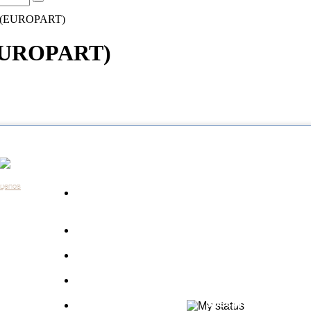
0 (EUROPART)
(EUROPART)
Каталог
Контакты:
+7 (812) 648-61-76
Санкт-Пе
ицепов
Запчасти для
+7 (343) 351-18-96
Екатери
а
грузовиков
+7 (383) 210-69-39
Новосиб
Запрос по VIN
+7 (863) 308-17-86
Ростов-н
длагаем
+7 (843) 249-00-43
Казань
Производители
.
+7 (3452) 55-12-42
Тюмень
 ведь мы
Полуприцепы
8 (800) 775-86-85
Набережн
specpricep77
Баки