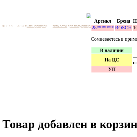
Каталог
+7 (499) 346-03-17
Москва
Артикл
Бренд
Н
© 1999—2013 «
Спецприцеп
» —
запчасти для полуприцепов
28*******
BOSCH
1
Запчас
Система менеджмента качества сертифицирована на
грузов
соответствие требованиям ГОСТ Р ИСО 9001-2001
Сомневаетесь в прим
Регистрационный № РОСС RU.ИС06.К00106
Запрос
В наличии
—
Добро пожаловать на наш интернет-магазин! Мы предлагаем
широкий ассортимент запчастей к полуприцепам и
Произв
—
грузовикам, прицепам и тралам по адекватным ценам.
На ЦС
о
Покупая у нас, вы можете быть уверены в качестве - ведь мы
работаем только с крупными и проверенными
Полуп
УП
—
производителями.
Баки
Товар добавлен в корзи