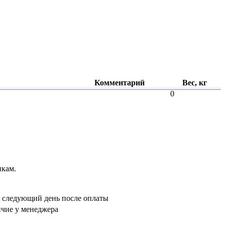
Комментарий
Вес, кг
0
ового?
лад приехали
я двигателей
икам.
: гидростанции и
ндры уже на
а следующий день после оплаты
чие у менеджера
рубрике
 система» и