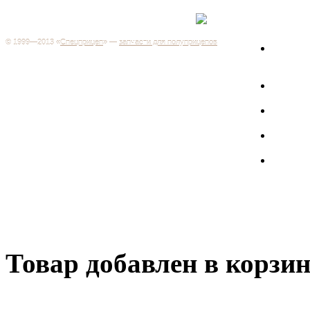
Каталог
+7 (499) 346-03-17
Москва
© 1999—2013 «
Спецприцеп
» —
запчасти для полуприцепов
Запчас
Система менеджмента качества сертифицирована на
грузов
соответствие требованиям ГОСТ Р ИСО 9001-2001
Регистрационный № РОСС RU.ИС06.К00106
Запрос
Добро пожаловать на наш интернет-магазин! Мы предлагаем
широкий ассортимент запчастей к полуприцепам и
Произв
грузовикам, прицепам и тралам по адекватным ценам.
Покупая у нас, вы можете быть уверены в качестве - ведь мы
работаем только с крупными и проверенными
Полуп
производителями.
Баки
Товар добавлен в корзи