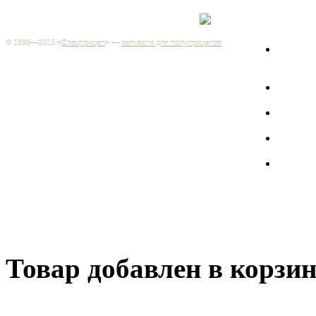
Каталог
+7 (499) 346-03-17
Москва
© 1999—2013 «
Спецприцеп
» —
запчасти для полуприцепов
Запчас
Система менеджмента качества сертифицирована на
грузов
соответствие требованиям ГОСТ Р ИСО 9001-2001
Регистрационный № РОСС RU.ИС06.К00106
Запрос
Добро пожаловать на наш интернет-магазин! Мы предлагаем
широкий ассортимент запчастей к полуприцепам и
Произв
грузовикам, прицепам и тралам по адекватным ценам.
Покупая у нас, вы можете быть уверены в качестве - ведь мы
работаем только с крупными и проверенными
Полуп
производителями.
Баки
Товар добавлен в корзи