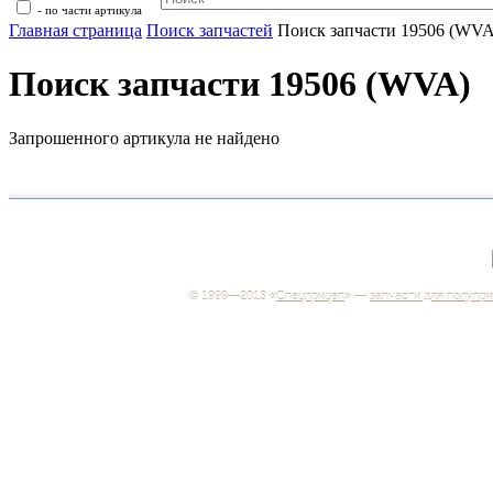
- по части артикула
Главная страница
Поиск запчастей
Поиск запчасти 19506 (WVA
Поиск запчасти 19506 (WVA)
Запрошенного артикула не найдено
+7 (499) 346-03-17
Москва
© 1999—2013 «
Спецприцеп
» —
запчасти для полупр
Система менеджмента качества сертифицирована н
соответствие требованиям ГОСТ Р ИСО 9001-2001
Регистрационный № РОСС RU.ИС06.К00106
Добро пожаловать на наш интернет-магазин! Мы пре
широкий ассортимент запчастей к полуприцепам и
грузовикам, прицепам и тралам по адекватным ценам
Покупая у нас, вы можете быть уверены в качестве -
работаем только с крупными и проверенными
производителями.