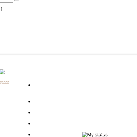
)
Каталог
Контакты:
+7 (812) 648-61-76
Санкт-Пе
ицепов
Запчасти для
+7 (343) 351-18-96
Екатери
а
грузовиков
+7 (383) 210-69-39
Новосиб
Запрос по VIN
+7 (863) 308-17-86
Ростов-н
длагаем
+7 (843) 249-00-43
Казань
Производители
.
+7 (3452) 55-12-42
Тюмень
 ведь мы
Полуприцепы
8 (800) 775-86-85
Набережн
specpricep77
Баки