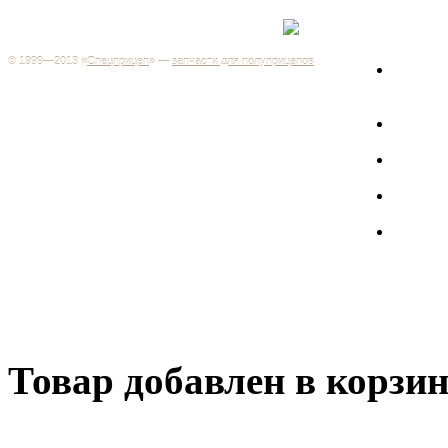
Каталог
+7 (499) 346-03-17
Москва
© 1999—2013 «
Спецприцеп
» —
запчасти для полуприцепов
Запчас
Система менеджмента качества сертифицирована на
грузов
соответствие требованиям ГОСТ Р ИСО 9001-2001
Регистрационный № РОСС RU.ИС06.К00106
Запрос
Добро пожаловать на наш интернет-магазин! Мы предлагаем
широкий ассортимент запчастей к полуприцепам и
Произв
грузовикам, прицепам и тралам по адекватным ценам.
Покупая у нас, вы можете быть уверены в качестве - ведь мы
работаем только с крупными и проверенными
Полуп
производителями.
Баки
Товар добавлен в корзи