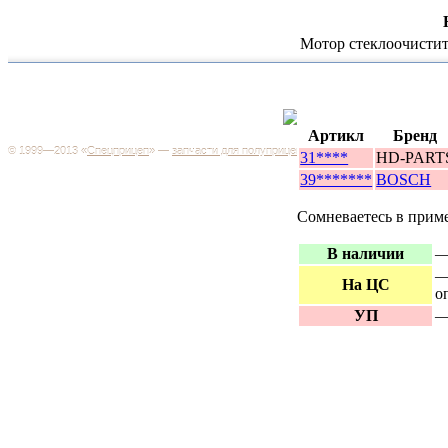
Мотор стеклоочистите
Каталог
+7 (499) 346-03-17
Москва
Артикл
Бренд
© 1999—2013 «
Спецприцеп
» —
запчасти для полуприцепов
31****
HD-PART
Запчас
Система менеджмента качества сертифицирована на
грузов
39*******
BOSCH
соответствие требованиям ГОСТ Р ИСО 9001-2001
Регистрационный № РОСС RU.ИС06.К00106
Запрос
Сомневаетесь в прим
Добро пожаловать на наш интернет-магазин! Мы предлагаем
широкий ассортимент запчастей к полуприцепам и
Произв
В наличии
—
грузовикам, прицепам и тралам по адекватным ценам.
Покупая у нас, вы можете быть уверены в качестве - ведь мы
—
работаем только с крупными и проверенными
На ЦС
Полуп
о
производителями.
УП
—
Баки