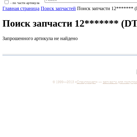
- по части артикула
Главная страница
Поиск запчастей
Поиск запчасти 12******* 
Поиск запчасти 12******* (DT
Запрошенного артикула не найдено
+7 (499) 346-03-17
Москва
© 1999—2013 «
Спецприцеп
» —
запчасти для полупр
Система менеджмента качества сертифицирована н
соответствие требованиям ГОСТ Р ИСО 9001-2001
Регистрационный № РОСС RU.ИС06.К00106
Добро пожаловать на наш интернет-магазин! Мы пре
широкий ассортимент запчастей к полуприцепам и
грузовикам, прицепам и тралам по адекватным ценам
Покупая у нас, вы можете быть уверены в качестве -
работаем только с крупными и проверенными
производителями.