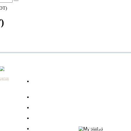
(DT)
)
Каталог
Контакты:
+7 (812) 648-61-76
Санкт-Пе
ицепов
Запчасти для
+7 (343) 351-18-96
Екатери
а
грузовиков
+7 (383) 210-69-39
Новосиб
Запрос по VIN
+7 (863) 308-17-86
Ростов-н
длагаем
+7 (843) 249-00-43
Казань
Производители
.
+7 (3452) 55-12-42
Тюмень
 ведь мы
Полуприцепы
8 (800) 775-86-85
Набережн
specpricep77
Баки