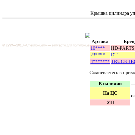
Крышка цилиндра уп
Каталог
+7 (499) 346-03-17
Москва
Артикл
Брен
© 1999—2013 «
Спецприцеп
» —
запчасти для полуприцепов
10****
HD-PARTS
Запчас
Система менеджмента качества сертифицирована на
грузов
23****
DT
соответствие требованиям ГОСТ Р ИСО 9001-2001
Регистрационный № РОСС RU.ИС06.К00106
tt*******
TRUCKTE
Запрос
Добро пожаловать на наш интернет-магазин! Мы предлагаем
Сомневаетесь в прим
широкий ассортимент запчастей к полуприцепам и
Произв
грузовикам, прицепам и тралам по адекватным ценам.
Покупая у нас, вы можете быть уверены в качестве - ведь мы
В наличии
—
работаем только с крупными и проверенными
Полуп
производителями.
—
На ЦС
о
Баки
УП
—