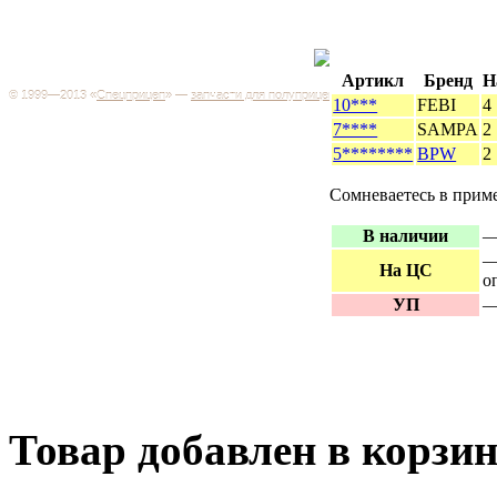
Каталог
+7 (499) 346-03-17
Москва
Артикл
Бренд
Н
© 1999—2013 «
Спецприцеп
» —
запчасти для полуприцепов
10***
FEBI
Запчас
4
Система менеджмента качества сертифицирована на
грузов
7****
SAMPA
2
соответствие требованиям ГОСТ Р ИСО 9001-2001
Регистрационный № РОСС RU.ИС06.К00106
5********
BPW
2
Запрос
Добро пожаловать на наш интернет-магазин! Мы предлагаем
Сомневаетесь в прим
широкий ассортимент запчастей к полуприцепам и
Произв
грузовикам, прицепам и тралам по адекватным ценам.
Покупая у нас, вы можете быть уверены в качестве - ведь мы
В наличии
—
работаем только с крупными и проверенными
Полуп
производителями.
—
На ЦС
о
Баки
УП
—
Товар добавлен в корзи