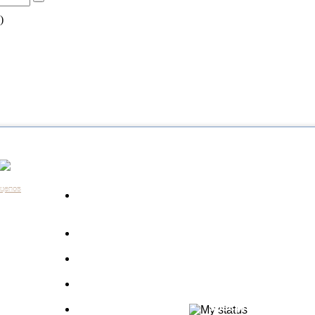
)
Каталог
Контакты:
+7 (812) 648-61-76
Санкт-Пе
ицепов
Запчасти для
+7 (343) 351-18-96
Екатери
а
грузовиков
+7 (383) 210-69-39
Новосиб
Запрос по VIN
+7 (863) 308-17-86
Ростов-н
длагаем
+7 (843) 249-00-43
Казань
Производители
.
+7 (3452) 55-12-42
Тюмень
 ведь мы
Полуприцепы
8 (800) 775-86-85
Набережн
specpricep77
Баки