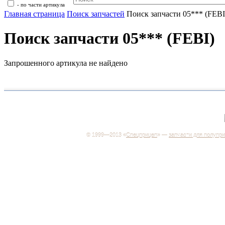
- по части артикула
Главная страница
Поиск запчастей
Поиск запчасти 05*** (FEBI
Поиск запчасти 05*** (FEBI)
Запрошенного артикула не найдено
+7 (499) 346-03-17
Москва
© 1999—2013 «
Спецприцеп
» —
запчасти для полупр
Система менеджмента качества сертифицирована н
соответствие требованиям ГОСТ Р ИСО 9001-2001
Регистрационный № РОСС RU.ИС06.К00106
Добро пожаловать на наш интернет-магазин! Мы пре
широкий ассортимент запчастей к полуприцепам и
грузовикам, прицепам и тралам по адекватным ценам
Покупая у нас, вы можете быть уверены в качестве -
работаем только с крупными и проверенными
производителями.