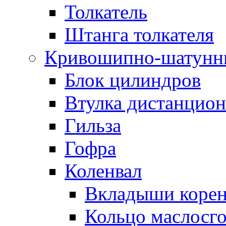
Толкатель
Штанга толкателя
Кривошипно-шатунн
Блок цилиндров
Втулка дистанцион
Гильза
Гофра
Коленвал
Вкладыши коре
Кольцо маслосг