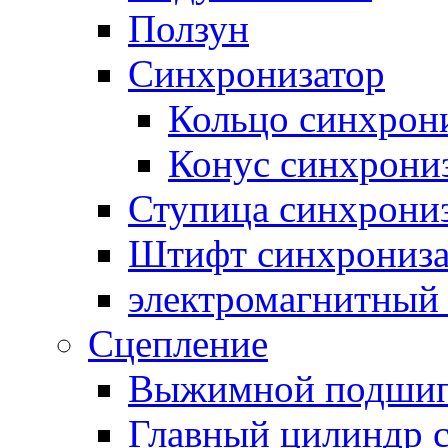
Ползун
Синхронизатор
Кольцо синхрон
Конус синхрони
Ступица синхрони
Штифт синхрониза
электромагнитный
Сцепление
Выжимной подши
Главный цилиндр 