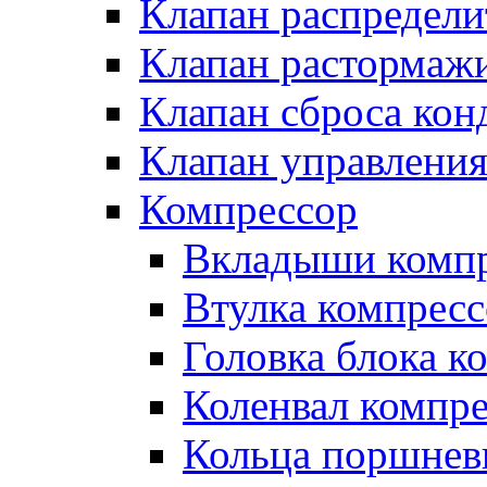
Клапан распредел
Клапан растормаж
Клапан сброса кон
Клапан управлени
Компрессор
Вкладыши компр
Втулка компресс
Головка блока к
Коленвал компр
Кольца поршнев