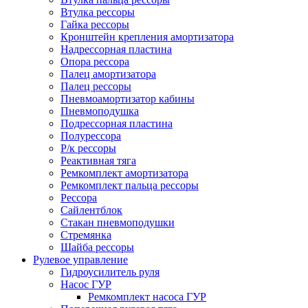
Втулка рессоры
Гайка рессоры
Кронштейн крепления амортизатора
Надрессорная пластина
Опора рессора
Палец амортизатора
Палец рессоры
Пневмоамортизатор кабины
Пневмоподушка
Подрессорная пластина
Полурессора
Р/к рессоры
Реактивная тяга
Ремкомплект амортизатора
Ремкомплект пальца рессоры
Рессора
Сайлентблок
Стакан пневмоподушки
Стремянка
Шайба рессоры
Рулевое управление
Гидроусилитель руля
Насос ГУР
Ремкомплект насоса ГУР