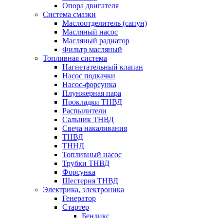
Опора двигателя
Система смазки
Маслоотделитель (сапун)
Масляный насос
Масляный радиатор
Фильтр масляный
Топливная система
Нагнетательный клапан
Насос подкачки
Насос-форсунка
Плунжерная пара
Прокладки ТНВД
Распылители
Сальник ТНВД
Свеча накаливания
ТНВД
ТННД
Топливный насос
Трубки ТНВД
Форсунка
Шестерня ТНВД
Электрика, электроника
Генератор
Стартер
Бендикс