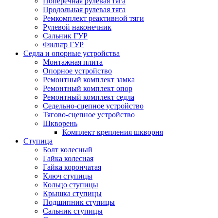
Поперечная рулевая тяга
Продольная рулевая тяга
Ремкомплект реактивной тяги
Рулевой наконечник
Сальник ГУР
Фильтр ГУР
Седла и опорные устройства
Монтажная плита
Опорное устройство
Ремонтный комплект замка
Ремонтный комплект опор
Ремонтный комплект седла
Седельно-сцепное устройство
Тягово-сцепное устройство
Шкворень
Комплект крепления шкворня
Ступица
Болт колесный
Гайка колесная
Гайка корончатая
Ключ ступицы
Кольцо ступицы
Крышка ступицы
Подшипник ступицы
Сальник ступицы