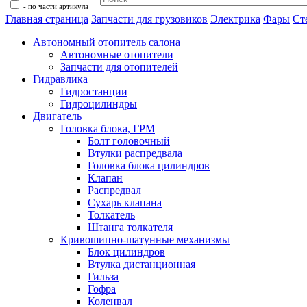
- по части артикула
Главная страница
Запчасти для грузовиков
Электрика
Фары
Ст
Автономный отопитель салона
Автономные отопители
Запчасти для отопителей
Гидравлика
Гидростанции
Гидроцилиндры
Двигатель
Головка блока, ГРМ
Болт головочный
Втулки распредвала
Головка блока цилиндров
Клапан
Распредвал
Сухарь клапана
Толкатель
Штанга толкателя
Кривошипно-шатунные механизмы
Блок цилиндров
Втулка дистанционная
Гильза
Гофра
Коленвал