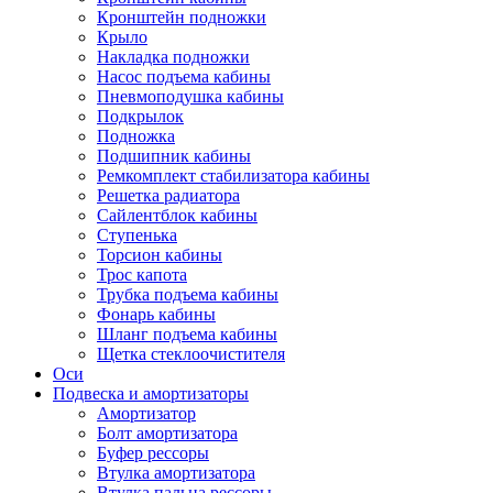
Кронштейн подножки
Крыло
Накладка подножки
Насос подъема кабины
Пневмоподушка кабины
Подкрылок
Подножка
Подшипник кабины
Ремкомплект стабилизатора кабины
Решетка радиатора
Сайлентблок кабины
Ступенька
Торсион кабины
Трос капота
Трубка подъема кабины
Фонарь кабины
Шланг подъема кабины
Щетка стеклоочистителя
Оси
Подвеска и амортизаторы
Амортизатор
Болт амортизатора
Буфер рессоры
Втулка амортизатора
Втулка пальца рессоры