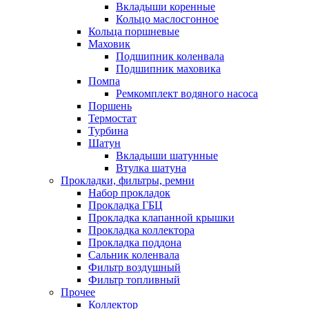
Вкладыши коренные
Кольцо маслосгонное
Кольца поршневые
Маховик
Подшипник коленвала
Подшипник маховика
Помпа
Ремкомплект водяного насоса
Поршень
Термостат
Турбина
Шатун
Вкладыши шатунные
Втулка шатуна
Прокладки, фильтры, ремни
Набор прокладок
Прокладка ГБЦ
Прокладка клапанной крышки
Прокладка коллектора
Прокладка поддона
Сальник коленвала
Фильтр воздушный
Фильтр топливный
Прочее
Коллектор