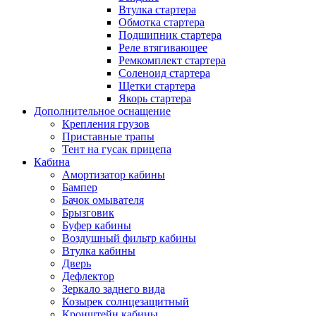
Втулка стартера
Обмотка стартера
Подшипник стартера
Реле втягивающее
Ремкомплект стартера
Соленоид стартера
Щетки стартера
Якорь стартера
Дополнительное оснащение
Крепления грузов
Приставные трапы
Тент на гусак прицепа
Кабина
Амортизатор кабины
Бампер
Бачок омывателя
Брызговик
Буфер кабины
Воздушный фильтр кабины
Втулка кабины
Дверь
Дефлектор
Зеркало заднего вида
Козырек солнцезащитный
Кронштейн кабины