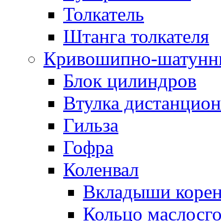
Толкатель
Штанга толкателя
Кривошипно-шатунн
Блок цилиндров
Втулка дистанцион
Гильза
Гофра
Коленвал
Вкладыши коре
Кольцо маслосг