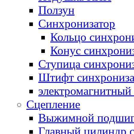
Ползун
Синхронизатор
Кольцо синхрон
Конус синхрони
Ступица синхрони
Штифт синхрониза
электромагнитный
Сцепление
Выжимной подши
Главный цилиндр 