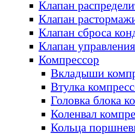
Клапан распредел
Клапан растормаж
Клапан сброса кон
Клапан управлени
Компрессор
Вкладыши компр
Втулка компресс
Головка блока к
Коленвал компр
Кольца поршнев