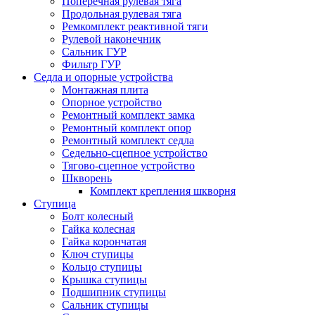
Поперечная рулевая тяга
Продольная рулевая тяга
Ремкомплект реактивной тяги
Рулевой наконечник
Сальник ГУР
Фильтр ГУР
Седла и опорные устройства
Монтажная плита
Опорное устройство
Ремонтный комплект замка
Ремонтный комплект опор
Ремонтный комплект седла
Седельно-сцепное устройство
Тягово-сцепное устройство
Шкворень
Комплект крепления шкворня
Ступица
Болт колесный
Гайка колесная
Гайка корончатая
Ключ ступицы
Кольцо ступицы
Крышка ступицы
Подшипник ступицы
Сальник ступицы