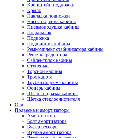
Кронштейн подножки
Крыло
Накладка подножки
Насос подъема кабины
Пневмоподушка кабины
Подкрылок
Подножка
Подшипник кабины
Ремкомплект стабилизатора кабины
Решетка радиатора
Сайлентблок кабины
Ступенька
Торсион кабины
Трос капота
Трубка подъема кабины
Фонарь кабины
Шланг подъема кабины
Щетка стеклоочистителя
Оси
Подвеска и амортизаторы
Амортизатор
Болт амортизатора
Буфер рессоры
Втулка амортизатора
Втулка пальца рессоры