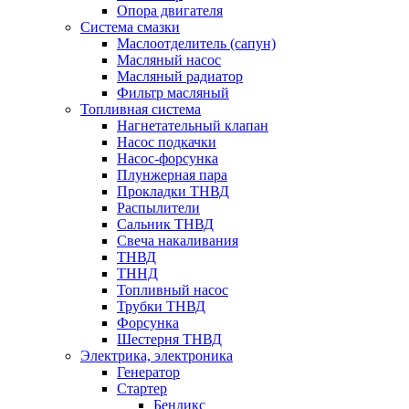
Опора двигателя
Система смазки
Маслоотделитель (сапун)
Масляный насос
Масляный радиатор
Фильтр масляный
Топливная система
Нагнетательный клапан
Насос подкачки
Насос-форсунка
Плунжерная пара
Прокладки ТНВД
Распылители
Сальник ТНВД
Свеча накаливания
ТНВД
ТННД
Топливный насос
Трубки ТНВД
Форсунка
Шестерня ТНВД
Электрика, электроника
Генератор
Стартер
Бендикс