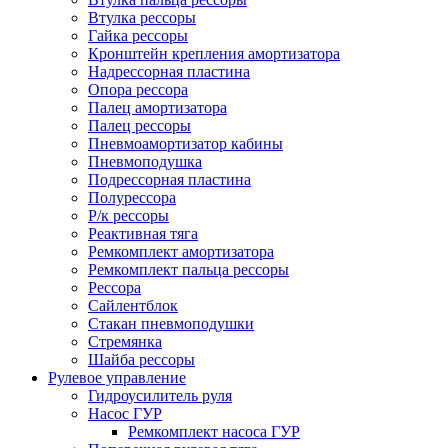
Втулка рессоры
Гайка рессоры
Кронштейн крепления амортизатора
Надрессорная пластина
Опора рессора
Палец амортизатора
Палец рессоры
Пневмоамортизатор кабины
Пневмоподушка
Подрессорная пластина
Полурессора
Р/к рессоры
Реактивная тяга
Ремкомплект амортизатора
Ремкомплект пальца рессоры
Рессора
Сайлентблок
Стакан пневмоподушки
Стремянка
Шайба рессоры
Рулевое управление
Гидроусилитель руля
Насос ГУР
Ремкомплект насоса ГУР