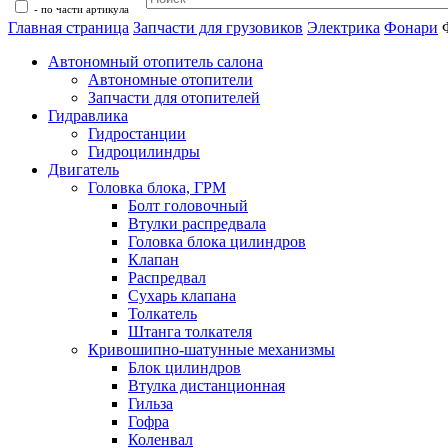
- по части артикула
Главная страница
Запчасти для грузовиков
Электрика
Фонари
Автономный отопитель салона
Автономные отопители
Запчасти для отопителей
Гидравлика
Гидростанции
Гидроцилиндры
Двигатель
Головка блока, ГРМ
Болт головочный
Втулки распредвала
Головка блока цилиндров
Клапан
Распредвал
Сухарь клапана
Толкатель
Штанга толкателя
Кривошипно-шатунные механизмы
Блок цилиндров
Втулка дистанционная
Гильза
Гофра
Коленвал