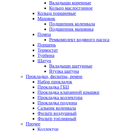
Вкладыши коренные
Кольцо маслосгонное
Кольца поршневые
Маховик
Подшипник коленвала
Подшипник маховика
Помпа
Ремкомплект водяного насоса
Поршень
Термостат
Турбина
Шатун
Вкладыши шатунные
Втулка шатуна
Прокладки, фильтры, ремни
Набор прокладок
Прокладка ГБЦ
Прокладка клапанной крышки
Прокладка коллектора
Прокладка поддона
Сальник коленвала
Фильтр воздушный
Фильтр топливный
Прочее
Коллектор