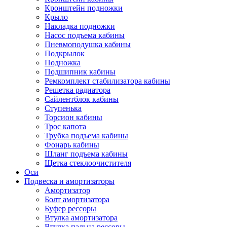
Кронштейн подножки
Крыло
Накладка подножки
Насос подъема кабины
Пневмоподушка кабины
Подкрылок
Подножка
Подшипник кабины
Ремкомплект стабилизатора кабины
Решетка радиатора
Сайлентблок кабины
Ступенька
Торсион кабины
Трос капота
Трубка подъема кабины
Фонарь кабины
Шланг подъема кабины
Щетка стеклоочистителя
Оси
Подвеска и амортизаторы
Амортизатор
Болт амортизатора
Буфер рессоры
Втулка амортизатора
Втулка пальца рессоры