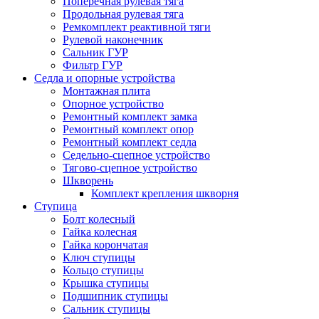
Поперечная рулевая тяга
Продольная рулевая тяга
Ремкомплект реактивной тяги
Рулевой наконечник
Сальник ГУР
Фильтр ГУР
Седла и опорные устройства
Монтажная плита
Опорное устройство
Ремонтный комплект замка
Ремонтный комплект опор
Ремонтный комплект седла
Седельно-сцепное устройство
Тягово-сцепное устройство
Шкворень
Комплект крепления шкворня
Ступица
Болт колесный
Гайка колесная
Гайка корончатая
Ключ ступицы
Кольцо ступицы
Крышка ступицы
Подшипник ступицы
Сальник ступицы