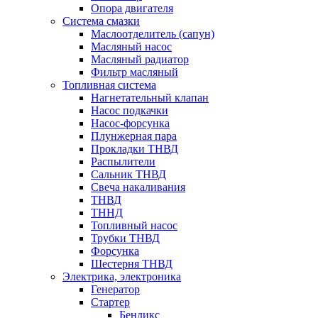
Опора двигателя
Система смазки
Маслоотделитель (сапун)
Масляный насос
Масляный радиатор
Фильтр масляный
Топливная система
Нагнетательный клапан
Насос подкачки
Насос-форсунка
Плунжерная пара
Прокладки ТНВД
Распылители
Сальник ТНВД
Свеча накаливания
ТНВД
ТННД
Топливный насос
Трубки ТНВД
Форсунка
Шестерня ТНВД
Электрика, электроника
Генератор
Стартер
Бендикс