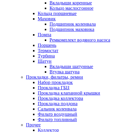
Вкладыши коренные
Кольцо маслосгонное
Кольца поршневые
Маховик
Подшипник коленвала
Подшипник маховика
Помпа
Ремкомплект водяного насоса
Поршень
Термостат
Турбина
Шатун
Вкладыши шатунные
Втулка шатуна
Прокладки, фильтры, ремни
Набор прокладок
Прокладка ГБЦ
Прокладка клапанной крышки
Прокладка коллектора
Прокладка поддона
Сальник коленвала
Фильтр воздушный
Фильтр топливный
Прочее
Коллектор