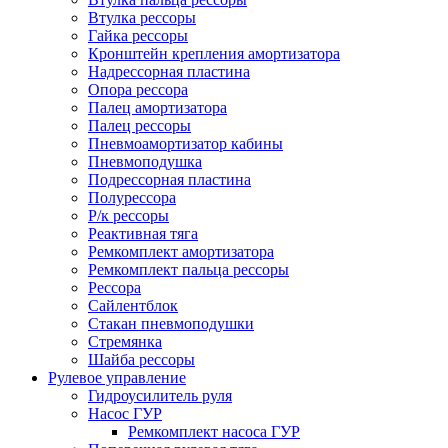
Втулка рессоры
Гайка рессоры
Кронштейн крепления амортизатора
Надрессорная пластина
Опора рессора
Палец амортизатора
Палец рессоры
Пневмоамортизатор кабины
Пневмоподушка
Подрессорная пластина
Полурессора
Р/к рессоры
Реактивная тяга
Ремкомплект амортизатора
Ремкомплект пальца рессоры
Рессора
Сайлентблок
Стакан пневмоподушки
Стремянка
Шайба рессоры
Рулевое управление
Гидроусилитель руля
Насос ГУР
Ремкомплект насоса ГУР