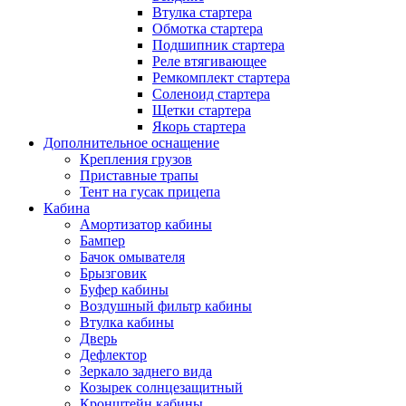
Втулка стартера
Обмотка стартера
Подшипник стартера
Реле втягивающее
Ремкомплект стартера
Соленоид стартера
Щетки стартера
Якорь стартера
Дополнительное оснащение
Крепления грузов
Приставные трапы
Тент на гусак прицепа
Кабина
Амортизатор кабины
Бампер
Бачок омывателя
Брызговик
Буфер кабины
Воздушный фильтр кабины
Втулка кабины
Дверь
Дефлектор
Зеркало заднего вида
Козырек солнцезащитный
Кронштейн кабины