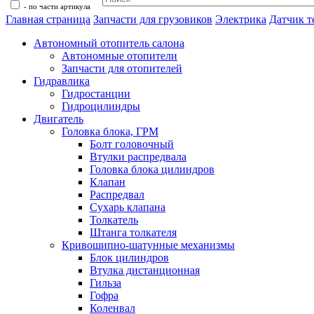
- по части артикула
Главная страница
Запчасти для грузовиков
Электрика
Датчик т
Автономный отопитель салона
Автономные отопители
Запчасти для отопителей
Гидравлика
Гидростанции
Гидроцилиндры
Двигатель
Головка блока, ГРМ
Болт головочный
Втулки распредвала
Головка блока цилиндров
Клапан
Распредвал
Сухарь клапана
Толкатель
Штанга толкателя
Кривошипно-шатунные механизмы
Блок цилиндров
Втулка дистанционная
Гильза
Гофра
Коленвал